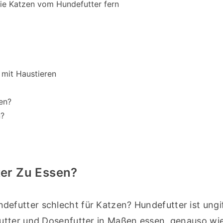
Sie Katzen vom Hundefutter fern
mit Haustieren
en?
n?
ter Zu Essen?
futter schlecht für Katzen? Hundefutter ist ungift
utter und Dosenfutter in Maßen essen, genauso wie