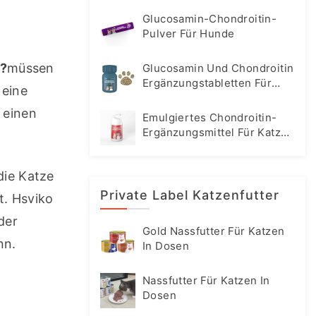
Glucosamin-Chondroitin-
Pulver Für Hunde
?
müssen 
Glucosamin Und Chondroitin
Ergänzungstabletten Für
eine 
Hunde
einen 
Emulgiertes Chondroitin-
Ergänzungsmittel Für Katzen
Und Hunde
ie Katze 
Private Label Katzenfutter
. Hsviko 
er 
Gold Nassfutter Für Katzen
nn.
In Dosen
Nassfutter Für Katzen In
Dosen