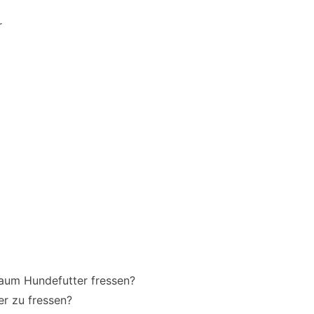
r
raum Hundefutter fressen?
r zu fressen?