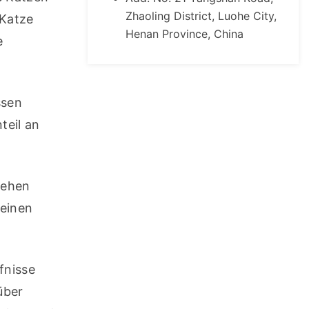
Zhaoling District, Luohe City,
Katze 
Henan Province, China
 
sen 
eil an 
ehen 
einen 
nisse 
ber 