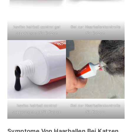
hsviko hairball control gel
Gel zur Haarballenkontrolle
supplement für Katzen
für Katzen
hsviko hairball control
Gel zur Haarballenkontrolle
supplement gel für Katzen
für Katzen
Symptome Von Haarballen Bei Katzen