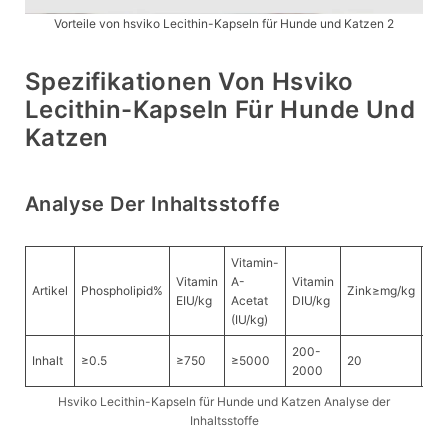
Vorteile von hsviko Lecithin-Kapseln für Hunde und Katzen 2
Spezifikationen Von Hsviko
Lecithin-Kapseln Für Hunde Und
Katzen
Analyse Der Inhaltsstoffe
Vitamin-
Vitamin
A-
Vitamin
Artikel
Phospholipid%
Zink≥mg/kg
Se
EIU/kg
Acetat
DIU/kg
(IU/kg)
200-
Inhalt
≥0.5
≥750
≥5000
20
0.1
2000
Hsviko Lecithin-Kapseln für Hunde und Katzen Analyse der
Inhaltsstoffe