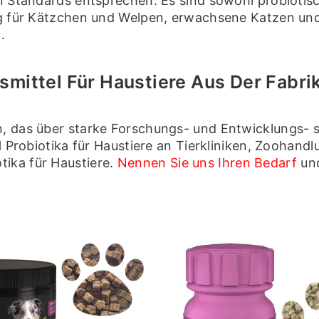
en Standards entsprechen. Es sind sowohl probiotisc
zung für Kätzchen und Welpen, erwachsene Katzen 
.
mittel Für Haustiere Aus Der Fabri
n, das über starke Forschungs- und Entwicklungs- s
l
Probiotika für Haustiere an Tierkliniken, Zoohand
ika für Haustiere.
Nennen Sie uns Ihren Bedarf
und