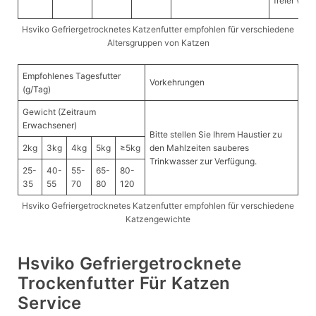
freier Wahl
Hsviko Gefriergetrocknetes Katzenfutter empfohlen für verschiedene
Altersgruppen von Katzen
Empfohlenes Tagesfutter
Vorkehrungen
(g/Tag)
Gewicht (Zeitraum
Erwachsener)
Bitte stellen Sie Ihrem Haustier zu
2kg
3kg
4kg
5kg
≥5kg
den Mahlzeiten sauberes
Trinkwasser zur Verfügung.
25-
40-
55-
65-
80-
35
55
70
80
120
Hsviko Gefriergetrocknetes Katzenfutter empfohlen für verschiedene
Katzengewichte
Hsviko Gefriergetrocknete
Trockenfutter Für Katzen
Service