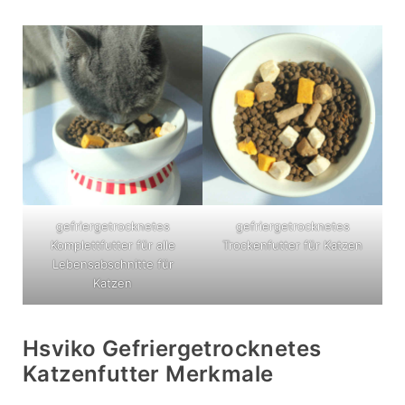
gefriergetrocknetes
gefriergetrocknetes
Komplettfutter für alle
Trockenfutter für Katzen
Lebensabschnitte für
Katzen
Hsviko Gefriergetrocknetes
Katzenfutter Merkmale