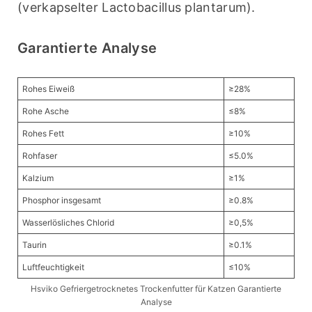
(verkapselter Lactobacillus plantarum).
Garantierte Analyse
Rohes Eiweiß
≥28%
Rohe Asche
≤8%
Rohes Fett
≥10%
Rohfaser
≤5.0%
Kalzium
≥1%
Phosphor insgesamt
≥0.8%
Wasserlösliches Chlorid
≥0,5%
Taurin
≥0.1%
Luftfeuchtigkeit
≤10%
Hsviko Gefriergetrocknetes Trockenfutter für Katzen Garantierte
Analyse