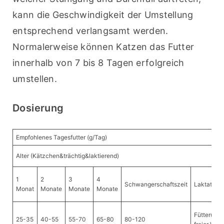
kann die Geschwindigkeit der Umstellung 
entsprechend verlangsamt werden. 
Normalerweise können Katzen das Futter 
innerhalb von 7 bis 8 Tagen erfolgreich 
umstellen.
Dosierung
Empfohlenes Tagesfutter (g/Tag)
Alter (Kätzchen&trächtig&laktierend)
1
2
3
4
Schwangerschaftszeit
Laktations
Monat
Monate
Monate
Monate
Fütterung
25-35
40-55
55-70
65-80
80-120