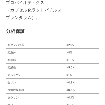
プロバイオティクス
（カプセル化ラクトバチルス・
プランタラム）。
分析保証
粗タンパク質
≥28%
粗灰分
≤8%
粗脂肪
≥10%
粗繊維
≤5.0%
カルシウム
≥1%
全リン
≥0.8%
水溶性塩化物
≥0.5%
タウリン
≥0.1%
水分
≤10%