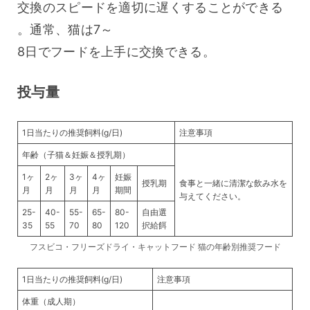
交換のスピードを適切に遅くすることができる
。通常、猫は7～
8日でフードを上手に交換できる。
投与量
1日当たりの推奨飼料(g/日)
注意事項
年齢（子猫＆妊娠＆授乳期）
1ヶ
2ヶ
3ヶ
4ヶ
妊娠
授乳期
食事と一緒に清潔な飲み水を
月
月
月
月
期間
与えてください。
25-
40-
55-
65-
80-
自由選
35
55
70
80
120
択給餌
フスビコ・フリーズドライ・キャットフード 猫の年齢別推奨フード
1日当たりの推奨飼料(g/日)
注意事項
体重（成人期）