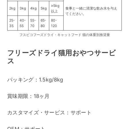
≥5kg
2kg
3kg
4kg
5kg
食事と一緒に清潔な飲み水を与え
以上
てください。
25-
40-
55-
65-
80-
35
55
70
80
120
フスビコフーズドライ・キャットフード 猫の体重別推奨量
フリーズドライ猫用おやつサービ
ス
パッキング：1.5kg/8kg
賞味期限：18ヶ月
カスタマイズ・サービス：サポート
OEM：サポート