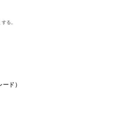
くする。
レード）