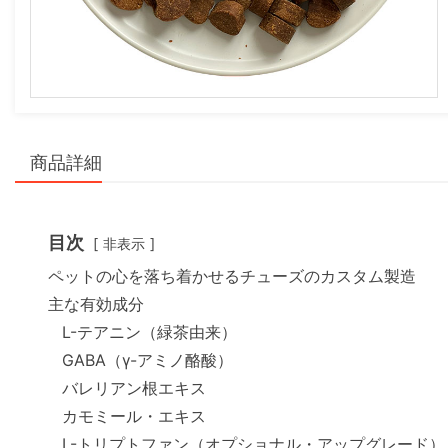
商品詳細
目次
非表示
ペットの心を落ち着かせるチューズのカスタム製造
主な有効成分
L-テアニン（緑茶由来）
GABA（γ-アミノ酪酸）
バレリアン根エキス
カモミール・エキス
L-トリプトファン（オプショナル・アップグレード）