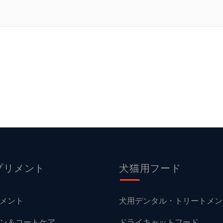
プリメント
犬猫用フード
メント
犬用デンタル・トリートメン
ン＆コートケア
ドライキャットフード