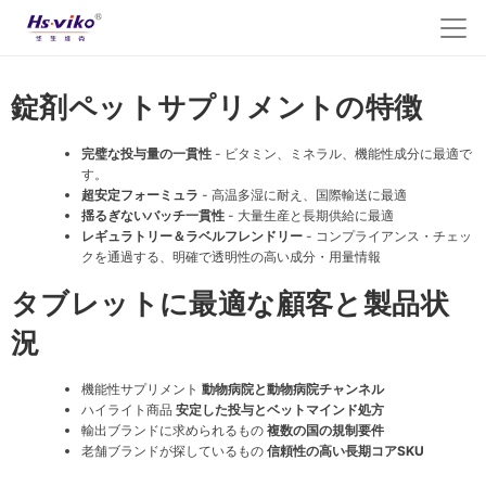
錠剤ペットサプリメントの特徴
完璧な投与量の一貫性
- ビタミン、ミネラル、機能性成分に最適で
す。
超安定フォーミュラ
- 高温多湿に耐え、国際輸送に最適
揺るぎないバッチ一貫性
- 大量生産と長期供給に最適
レギュラトリー＆ラベルフレンドリー
- コンプライアンス・チェッ
クを通過する、明確で透明性の高い成分・用量情報
タブレットに最適な顧客と製品状
況
機能性サプリメント
動物病院と動物病院チャンネル
ハイライト商品
安定した投与とベットマインド処方
輸出ブランドに求められるもの
複数の国の規制要件
老舗ブランドが探しているもの
信頼性の高い長期コアSKU