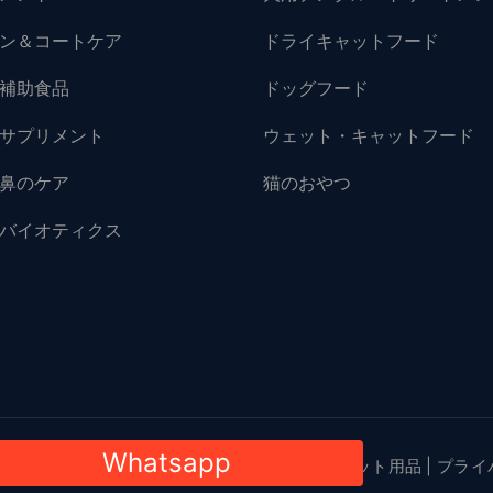
ン＆コートケア
ドライキャットフード
補助食品
ドッグフード
サプリメント
ウェット・キャットフード
鼻のケア
猫のおやつ
バイオティクス
Whatsapp
024.無断複写・転載を禁じます。 著作権
HsVikoペット用品
|
プライ