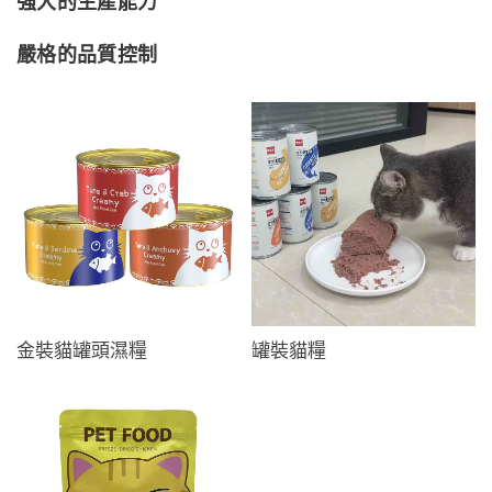
強大的生產能力
嚴格的品質控制
金裝貓罐頭濕糧
罐裝貓糧