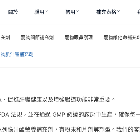
關於
貓用
狗用
補充表格
補充劑
寵物關節補充劑
寵物眼鼻護理
寵物維他命補充
寵物膽汁酸補充劑
收、促進肝臟健康以及增強腸道功能非常重要。
DA 法規，並在通過 GMP 認證的廠房中生產，確保每
系列膽汁酸營養補充劑，有粉末和片劑等劑型。我們的客