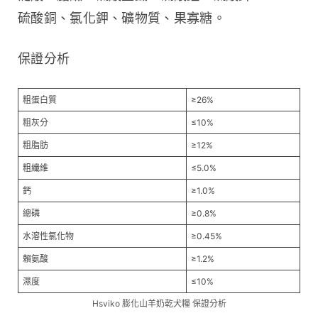
硫酸銅、氯化鉀、礦物質、果寡糖。
保證分析
粗蛋白質
≥26%
粗灰分
≤10%
粗脂肪
≥12%
粗纖維
≤5.0%
鈣
≥1.0%
總磷
≥0.8%
水溶性氯化物
≥0.45%
賴氨酸
≥1.2%
濕度
≤10%
Hsviko 膨化山羊奶乾犬糧 保證分析