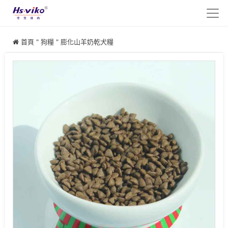
首頁
"
狗糧
"
膨化山羊奶乾犬糧