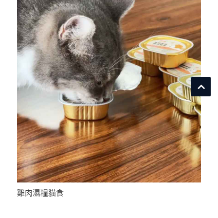
雞肉濕糧貓食