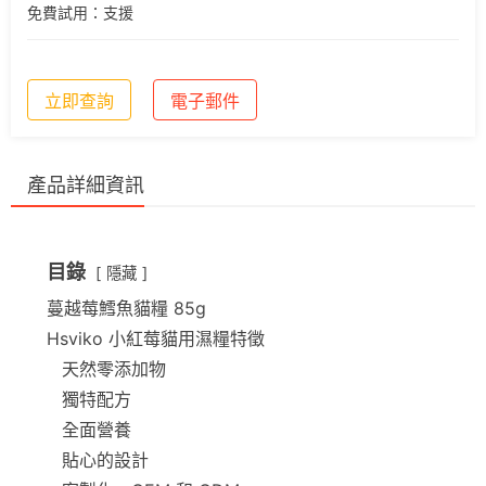
免費試用：支援
立即查詢
電子郵件
產品詳細資訊
目錄
隱藏
蔓越莓鱈魚貓糧 85g
Hsviko 小紅莓貓用濕糧特徵
天然零添加物
獨特配方
全面營養
貼心的設計