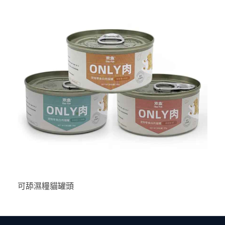
可舔濕糧貓罐頭