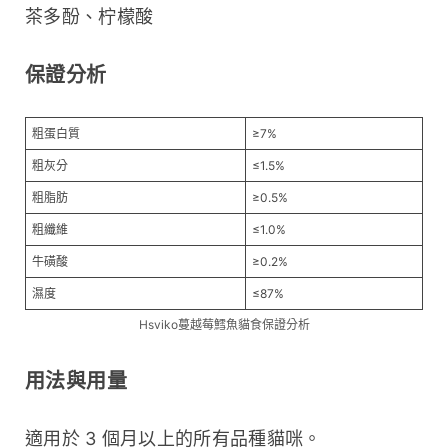
茶多酚、柠檬酸
保證分析
粗蛋白質
≥7%
粗灰分
≤1.5%
粗脂肪
≥0.5%
粗纖維
≤1.0%
牛磺酸
≥0.2%
濕度
≤87%
Hsviko蔓越莓鱈魚貓食保證分析
用法與用量
適用於 3 個月以上的所有品種貓咪。