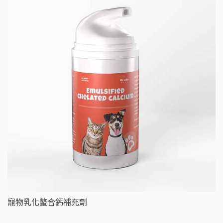
寵物乳化螯合鈣補充劑