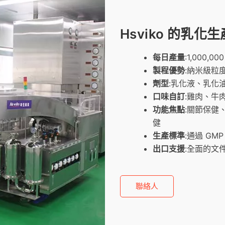
Hsviko 的乳化
每日產量
:1,000,00
製程優勢
:納米級粒
劑型
:乳化液、乳化
口味自訂
:雞肉、牛
功能焦點
:關節保健
健
生產標準
:通過 GM
出口支援
:全面的文
聯絡人