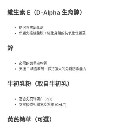
維生素 E（d-Alpha 生育醇）
脂溶性抗氧化劑
保護免疫細胞膜，強化身體的抗氧化保護罩
鋅
必需的微量礦物質
支援 T 細胞發展，保持強大的免疫防禦能力
牛初乳粉（取自牛初乳）
富含免疫球蛋白 (IgG)
支援腸道相關免疫系統 (GALT)
黃芪精華（可選）