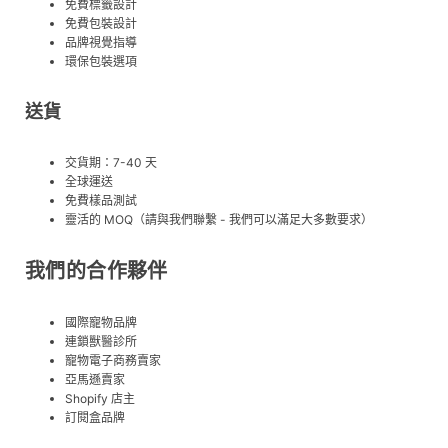
免費標籤設計
免費包裝設計
品牌視覺指導
環保包裝選項
送貨
交貨期：7-40 天
全球運送
免費樣品測試
靈活的 MOQ（請與我們聯繫 - 我們可以滿足大多數要求）
我們的合作夥伴
國際寵物品牌
連鎖獸醫診所
寵物電子商務賣家
亞馬遜賣家
Shopify 店主
訂閱盒品牌