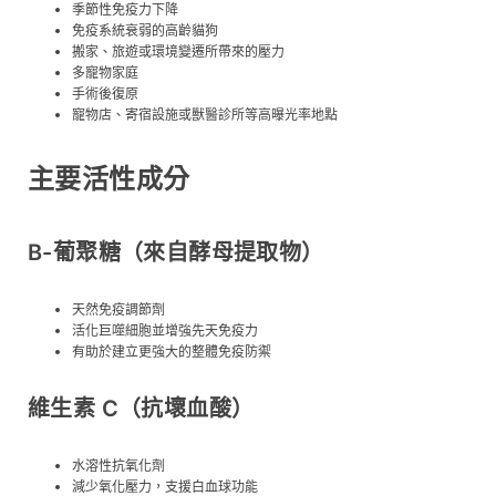
季節性免疫力下降
免疫系統衰弱的高齡貓狗
搬家、旅遊或環境變遷所帶來的壓力
多寵物家庭
手術後復原
寵物店、寄宿設施或獸醫診所等高曝光率地點
主要活性成分
Β-葡聚糖（來自酵母提取物）
天然免疫調節劑
活化巨噬細胞並增強先天免疫力
有助於建立更強大的整體免疫防禦
維生素 C（抗壞血酸）
水溶性抗氧化劑
減少氧化壓力，支援白血球功能