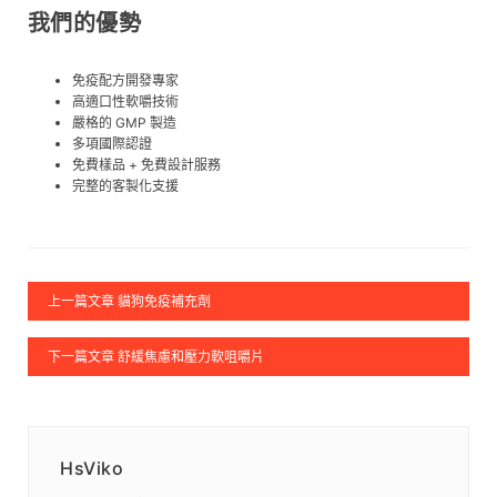
我們的優勢
免疫配方開發專家
高適口性軟嚼技術
嚴格的 GMP 製造
多項國際認證
免費樣品 + 免費設計服務
完整的客製化支援
上一篇文章 貓狗免疫補充劑
下一篇文章 舒緩焦慮和壓力軟咀嚼片
HsViko