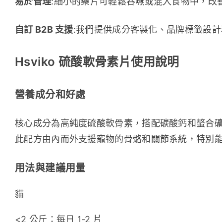
易於管理
:細小的藥片可輕鬆吞嚥或混入食物中，改
自訂 B2B 支援
:我們提供成分客製化、品牌標籤設
Hsviko 硫酸軟骨素片使用說明
營養成分和好處
核心成分為高純度硫酸軟骨素，搭配碳酸鈣和螯合礦
此配方由內而外支援寵物的骨骼和關節系統，特別
用法與建議用量
貓
<2 公斤：每日 1-2 片