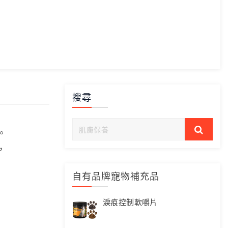
搜尋
。
，
自有品牌寵物補充品
淚痕控制軟嚼片