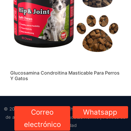
Glucosamina Condroitina Masticable Para Perros
Y Gatos
© 2023-2024. Todos los derechos reservados. Derechos
Correo
Whatsapp
de autor
Suministros para mascotas HsViko
|
Política de
electrónico
privacidad