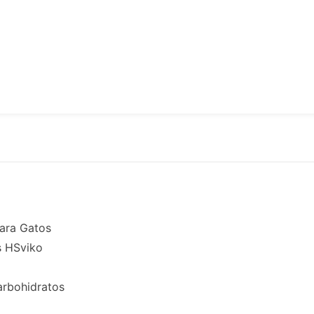
para Gatos
s HSviko
arbohidratos