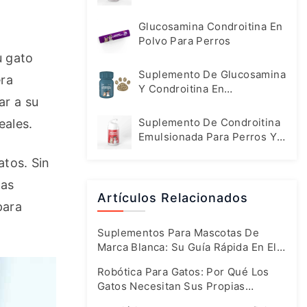
Mascotas
Glucosamina Condroitina En
Polvo Para Perros
 gato 
Suplemento De Glucosamina
ra 
Y Condroitina En
r a su 
Comprimidos Para Perros
Suplemento De Condroitina
eales.
Emulsionada Para Perros Y
Gatos
tos. Sin 
as 
Artículos Relacionados
ara 
Suplementos Para Mascotas De
Marca Blanca: Su Guía Rápida En El
Mercado En Auge De Hoy En Día
Robótica Para Gatos: Por Qué Los
Gatos Necesitan Sus Propias
Fórmulas Especiales