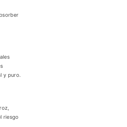
bsorber 
les 
s 
l y puro.
oz, 
 riesgo 