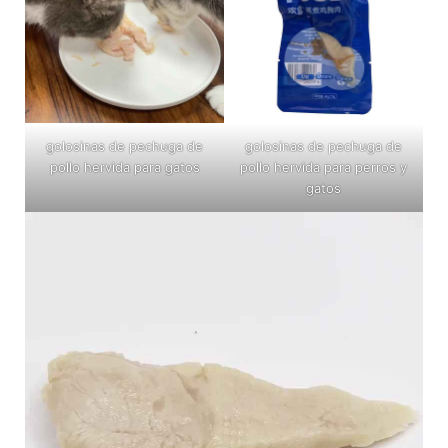
golosinas de pechuga de
golosinas de pechuga de
pollo hervida para gatos
pollo hervida para perros y
gatos