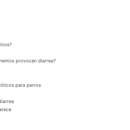
ticos?
mentos provocan diarrea?
óticos para perros
diarrea
arece