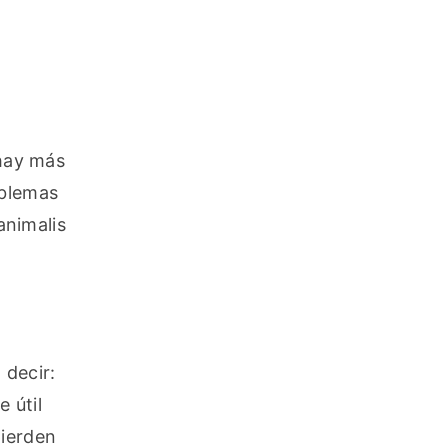
hay más 
blemas 
nimalis 
decir: 
útil 
ierden 