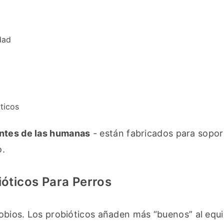
dad
óticos
entes de las humanas
 - están fabricados para soport
o.
ióticos Para Perros
crobios. Los probióticos añaden más “buenos” al equi