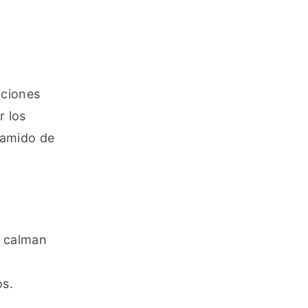
ciones 
 los 
amido de 
 calman 
os.