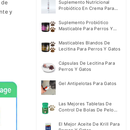
de 
Suplemento Nutricional
Probiótico En Crema Para
te y 
Perros Y Gatos
Suplemento Probiótico
Masticable Para Perros Y
Gatos
Masticables Blandos De
Lecitina Para Perros Y Gatos
Cápsulas De Lecitina Para
Perros Y Gatos
Gel Antipelotas Para Gatos
Las Mejores Tabletas De
Control De Bolas De Pelo
Suplemento Para Gatos
El Mejor Aceite De Krill Para