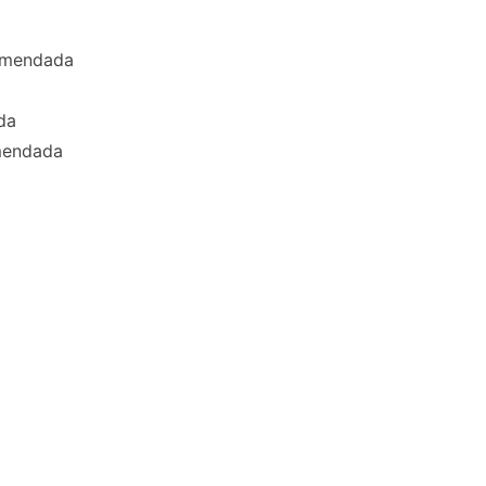
omendada
da
mendada