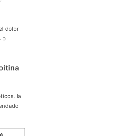
 
l dolor 
 o 
itina
icos, la 
endado 
a)