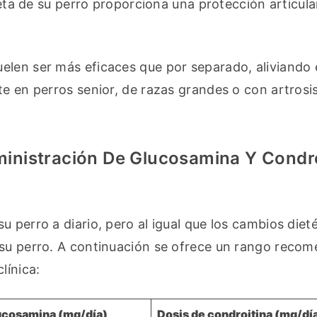
ieta de su perro proporciona una protección articular
len ser más eficaces que por separado, aliviando e
e en perros senior, de razas grandes o con artrosis
inistración De Glucosamina Y Condro
perro a diario, pero al igual que los cambios dietét
 su perro. A continuación se ofrece un rango recom
línica:
ucosamina (mg/día)
Dosis de condroitina (mg/dí