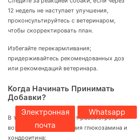
Следите за реакцией собаки; если через 
12 недель не наступает улучшения, 
проконсультируйтесь с ветеринаром, 
чтобы скорректировать план.
Избегайте перекармливания; 
придерживайтесь рекомендованных доз 
или рекомендаций ветеринара.
Когда Начинать Принимать
Добавки?
Электронная
Whatsapp
В таких случаях следует рассмотреть 
почта
возможность применения глюкозамина и 
хондроитина: