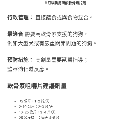
自訂貓狗用硫酸軟骨素片劑
行政管理：
 直接餵食或與食物混合。
最適合
 需要高軟骨素支援的狗狗，
例如大型犬或有嚴重關節問題的狗狗。
預防措施：
 高劑量需要獸醫指導；
監察消化道反應。
軟骨素咀嚼片建議劑量
≤2 公斤：1-2 片/天
2-10 公斤：2-3 片/天
10-25 公斤：3-4 片/天
25 公斤以上：每天 4-5 片