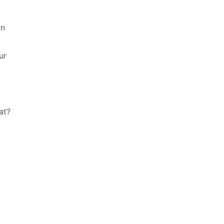
an
ur
at?