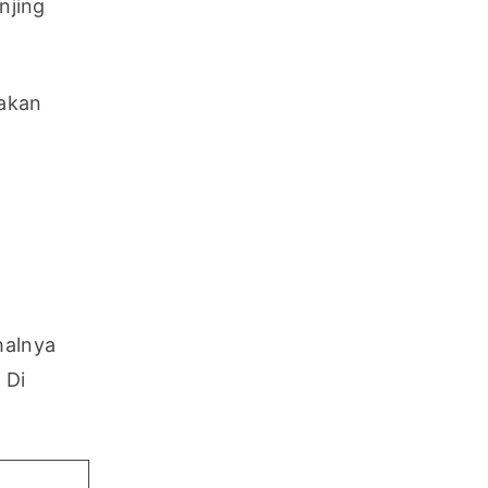
jing 
akan 
 
alnya 
Di 