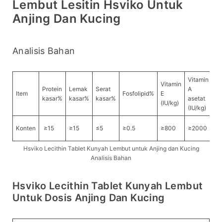
Lembut Lesitin Hsviko Untuk
Anjing Dan Kucing
Analisis Bahan
Vitamin
Vitamin
Vi
Protein
Lemak
Serat
A
Item
Fosfolipid%
E
DI
kasar%
kasar%
kasar%
asetat
(IU/kg)
k
(IU/kg)
2
Konten
≥15
≥15
≤5
≥0.5
≥800
≥2000
2
Hsviko Lecithin Tablet Kunyah Lembut untuk Anjing dan Kucing
Analisis Bahan
Hsviko Lecithin Tablet Kunyah Lembut
Untuk Dosis Anjing Dan Kucing