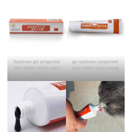
Suplemen gel pengendali
gel suplemen pengendali
bola rambut hsviko untuk
bola rambut untuk kucing
kucing