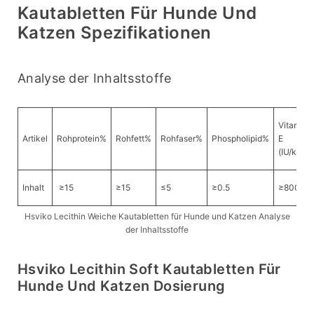
Kautabletten Für Hunde Und
Katzen Spezifikationen
Analyse der Inhaltsstoffe
Vitamin
Artikel
Rohprotein%
Rohfett%
Rohfaser%
Phospholipid%
E
(IU/kg)
Inhalt
≥15
≥15
≤5
≥0.5
≥800
Hsviko Lecithin Weiche Kautabletten für Hunde und Katzen Analyse
der Inhaltsstoffe
Hsviko Lecithin Soft Kautabletten Für
Hunde Und Katzen Dosierung