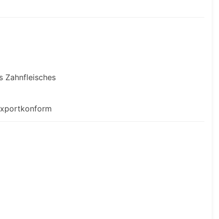
s Zahnfleisches
-Exportkonform