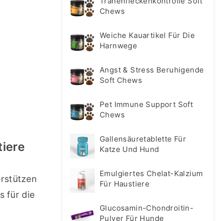
Tränenfleckenkontrolle Soft
Chews
Weiche Kauartikel Für Die
Harnwege
Angst & Stress Beruhigende
Soft Chews
Pet Immune Support Soft
Chews
Gallensäuretablette Für
tiere
Katze Und Hund
Emulgiertes Chelat-Kalzium
rstützen 
Für Haustiere
für die 
Glucosamin-Chondroitin-
Pulver Für Hunde