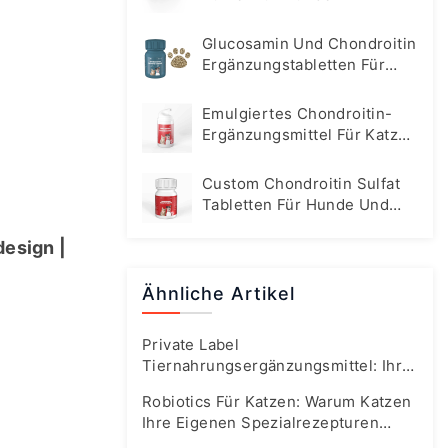
Glucosamin Und Chondroitin
Ergänzungstabletten Für
Hunde
Emulgiertes Chondroitin-
Ergänzungsmittel Für Katzen
Und Hunde
Custom Chondroitin Sulfat
Tabletten Für Hunde Und
Katzen
esign | 
Ähnliche Artikel
Private Label
Tiernahrungsergänzungsmittel: Ihr
Fast-Track-Leitfaden Für Den
Robiotics Für Katzen: Warum Katzen
Boomenden Markt Von Heute
Ihre Eigenen Spezialrezepturen
Brauchen