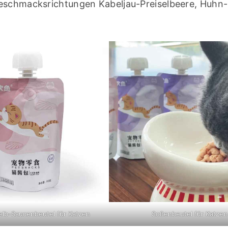
Geschmacksrichtungen Kabeljau-Preiselbeere, Huhn-K
elb-Saucenbeutel für Katzen
Soßenbeutel für Katzen