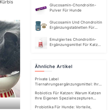
ürbis 
Glucosamin-Chondroitin-
Pulver Für Hunde
Glucosamin Und Chondroitin
Ergänzungstabletten Für
Hunde
Emulgiertes Chondroitin-
Ergänzungsmittel Für Katzen
Und Hunde
Ähnliche Artikel
Private Label
Tiernahrungsergänzungsmittel: Ihr
Fast-Track-Leitfaden Für Den
Robiotics Für Katzen: Warum Katzen
Boomenden Markt Von Heute
Ihre Eigenen Spezialrezepturen
Brauchen
Probiotika Für Hunde: Vorteile,