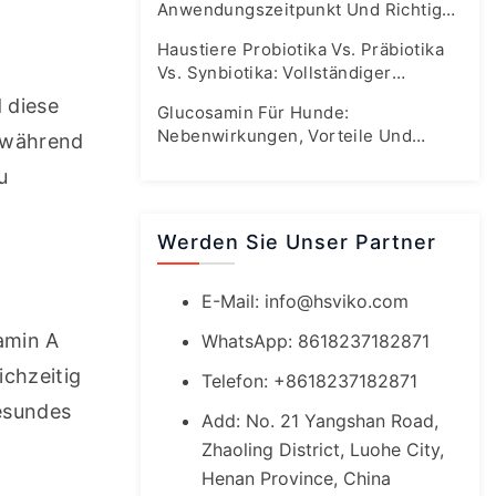
Anwendungszeitpunkt Und Richtige
Dosierung
Haustiere Probiotika Vs. Präbiotika
Vs. Synbiotika: Vollständiger
Leitfaden Zur Darmgesundheit
diese 
Glucosamin Für Hunde:
Nebenwirkungen, Vorteile Und
 während 
Sichere Dosierungsrichtlinien
 
Werden Sie Unser Partner
E-Mail:
info@hsviko.com
amin A 
WhatsApp: 8618237182871
chzeitig 
Telefon: +8618237182871
esundes 
Add: No. 21 Yangshan Road,
Zhaoling District, Luohe City,
Henan Province, China