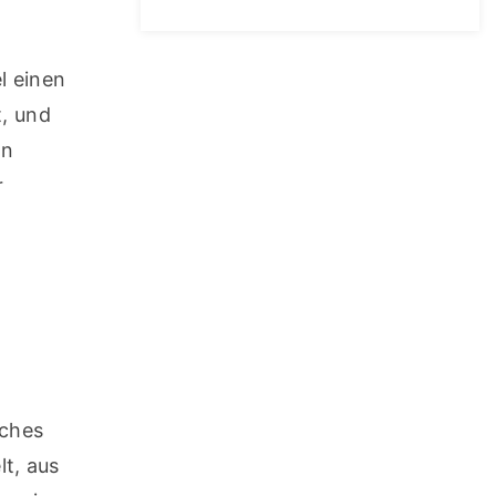
 einen 
, und 
n 
 
ches 
, aus 