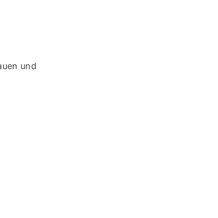
auen und 
-