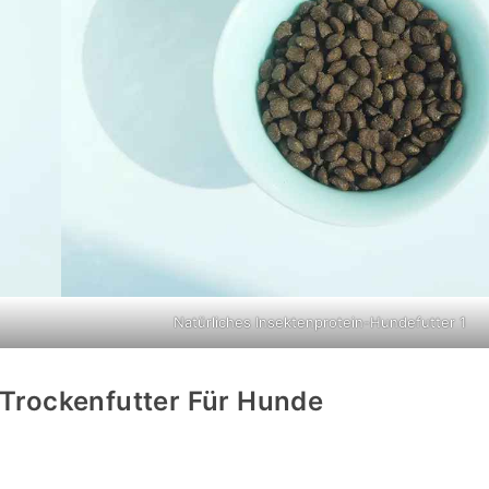
Natürliches Insektenprotein-Hundefutter 1
n Trockenfutter Für Hunde