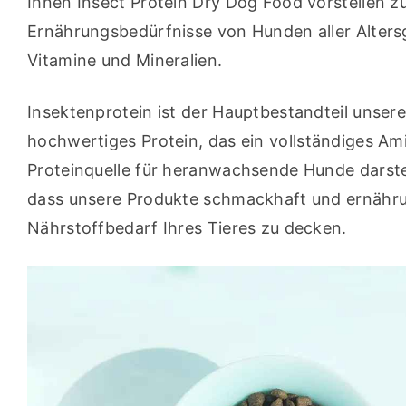
Ihnen Insect Protein Dry Dog Food vorstellen zu 
Ernährungsbedürfnisse von Hunden aller Altersg
Vitamine und Mineralien.
Insektenprotein ist der Hauptbestandteil unseres 
hochwertiges Protein, das ein vollständiges Am
Proteinquelle für heranwachsende Hunde darstel
dass unsere Produkte schmackhaft und ernähru
Nährstoffbedarf Ihres Tieres zu decken.