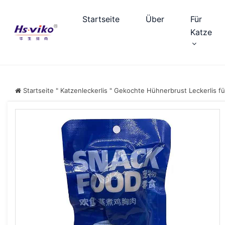
Startseite
Über
Für
Katze
Startseite
"
Katzenleckerlis
"
Gekochte Hühnerbrust Leckerlis f