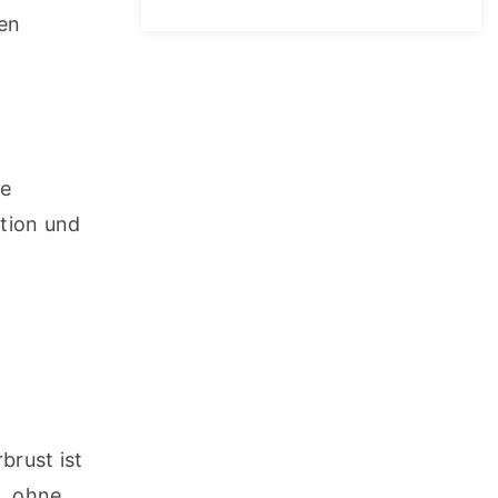
en 
e 
tion und 
rust ist 
, ohne 