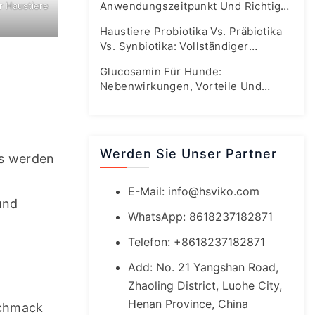
Anwendungszeitpunkt Und Richtige
r Haustiere
Dosierung
Haustiere Probiotika Vs. Präbiotika
Vs. Synbiotika: Vollständiger
Leitfaden Zur Darmgesundheit
Glucosamin Für Hunde:
Nebenwirkungen, Vorteile Und
Sichere Dosierungsrichtlinien
Werden Sie Unser Partner
s werden 
E-Mail:
info@hsviko.com
nd 
WhatsApp: 8618237182871
Telefon: +8618237182871
Add: No. 21 Yangshan Road,
Zhaoling District, Luohe City,
Henan Province, China
chmack 