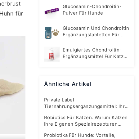
erbrust 
Glucosamin-Chondroitin-
Pulver Für Hunde
Huhn für 
Glucosamin Und Chondroitin
Ergänzungstabletten Für
Hunde
Emulgiertes Chondroitin-
Ergänzungsmittel Für Katzen
Und Hunde
Ähnliche Artikel
Private Label
Tiernahrungsergänzungsmittel: Ihr
Fast-Track-Leitfaden Für Den
Robiotics Für Katzen: Warum Katzen
Boomenden Markt Von Heute
Ihre Eigenen Spezialrezepturen
Brauchen
Probiotika Für Hunde: Vorteile,