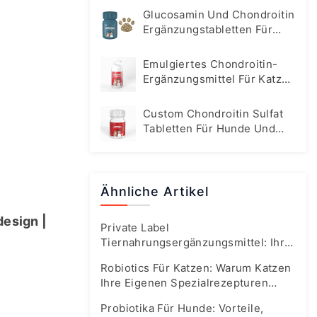
Glucosamin Und Chondroitin
Ergänzungstabletten Für
Hunde
Emulgiertes Chondroitin-
Ergänzungsmittel Für Katzen
Und Hunde
Custom Chondroitin Sulfat
Tabletten Für Hunde Und
Katzen
Ähnliche Artikel
esign | 
Private Label
Tiernahrungsergänzungsmittel: Ihr
Fast-Track-Leitfaden Für Den
Robiotics Für Katzen: Warum Katzen
Boomenden Markt Von Heute
Ihre Eigenen Spezialrezepturen
Brauchen
Probiotika Für Hunde: Vorteile,