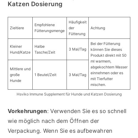
Katzen Dosierung
Häufigkeit
Empfohlene
Zieltiere
der
Achtung
Fütterungsmenge
Fütterung
Bei der Fütterung
Kleiner
Halbe
3 Mal/Tag
können Sie dieses
Hund/Katze
Tasche/Zeit
Produkt direkt mit 50
ml warmem,
abgekochtem Wasser
Mittlere und
einnehmen oder es
große
1 Beutel/Zeit
3 Mal/Tag
mit Tierfutter
Hunde
mischen.
Hsviko Immune Supplement für Hunde und Katzen Dosierung
Vorkehrungen
: Verwenden Sie es so schnell 
wie möglich nach dem Öffnen der 
Verpackung. Wenn Sie es aufbewahren 