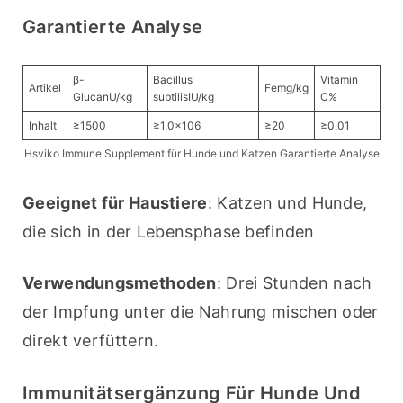
Garantierte Analyse
β-
Bacillus
Vitamin
Artikel
Femg/kg
GlucanU/kg
subtilisIU/kg
C%
Inhalt
≥1500
≥1.0×106
≥20
≥0.01
Hsviko Immune Supplement für Hunde und Katzen Garantierte Analyse
Geeignet für Haustiere
: Katzen und Hunde, 
die sich in der Lebensphase befinden
Verwendungsmethoden
: Drei Stunden nach 
der Impfung unter die Nahrung mischen oder 
direkt verfüttern.
Immunitätsergänzung Für Hunde Und