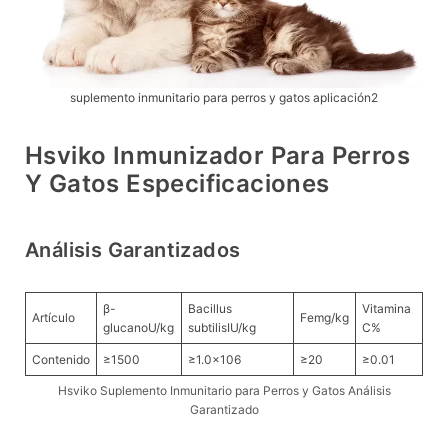
suplemento inmunitario para perros y gatos aplicación2
Hsviko Inmunizador Para Perros
Y Gatos Especificaciones
Análisis Garantizados
β-
Bacillus
Vitamina
Artículo
Femg/kg
glucanoU/kg
subtilisIU/kg
C%
Contenido
≥1500
≥1.0×106
≥20
≥0.01
Hsviko Suplemento Inmunitario para Perros y Gatos Análisis
Garantizado