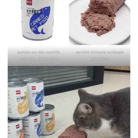
salmón en lata comida
comida húmeda enlatada
húmeda para gatos
para gatos