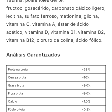
Taurina, polifenoles del té, 
fructooligosacárido, carbonato cálcico ligero, 
lecitina, sulfato ferroso, metionina, glicina, 
vitamina C, vitamina A, éster de ácido 
acético, vitamina D, vitamina B1, vitamina B2, 
vitamina B12, cloruro de colina, ácido fólico. 
Análisis Garantizados
Proteína bruta
≥38%
Ceniza bruta
≤10%
Grasa bruta
≥9.0%
Fibra bruta
≤9.0%
Calcio
≥1.0%
Fósforo total
≥0.8%