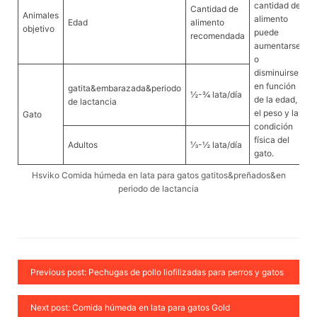
cantidad de
Cantidad de
Animales
alimento
Edad
alimento
objetivo
puede
recomendada
aumentarse
o
disminuirse
en función
gatita&embarazada&periodo
½-¾ lata/día
de la edad,
de lactancia
el peso y la
Gato
condición
física del
Adultos
⅓-½ lata/día
gato.
Hsviko Comida húmeda en lata para gatos gatitos&preñados&en
periodo de lactancia
Previous post: Pechugas de pollo liofilizadas para perros y gatos
Next post: Comida húmeda en lata para gatos Gold