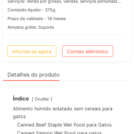
Serviços: Venda por grosso, vendas, serviços personalizados, OEM e ODM
Conteúdo líquido：375g
Prazo de validade：18 meses
Amostra grátis: Suporte
Informe-se agora
Correio eletrónico
Detalhes do produto
Índice
Ocultar
Alimento húmido enlatado sem cereais para
gatos
Canned Beef Staple Wet Food para Gatos
Canned Salmon Wet Food para gatos