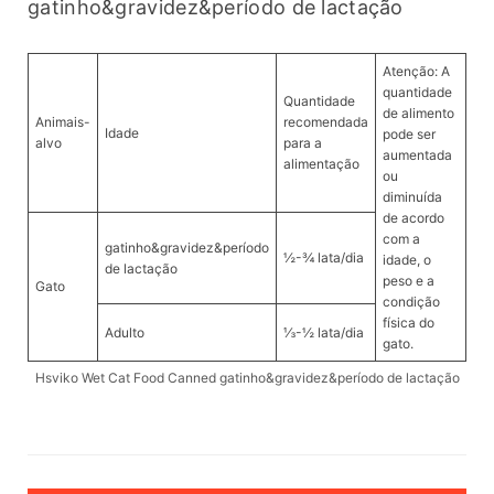
gatinho&gravidez&período de lactação
Atenção: A
quantidade
Quantidade
de alimento
Animais-
recomendada
Idade
pode ser
alvo
para a
aumentada
alimentação
ou
diminuída
de acordo
com a
gatinho&gravidez&período
½-¾ lata/dia
idade, o
de lactação
peso e a
Gato
condição
física do
Adulto
⅓-½ lata/dia
gato.
Hsviko Wet Cat Food Canned gatinho&gravidez&período de lactação