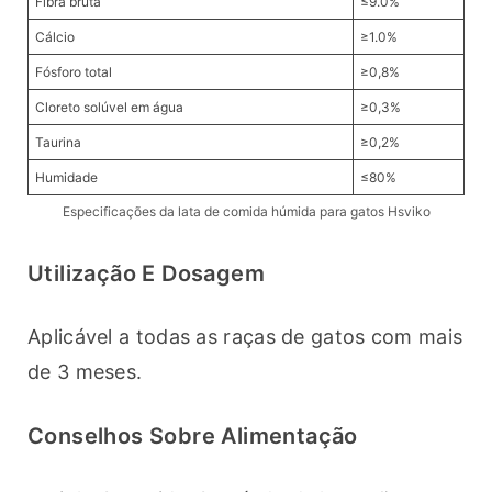
Fibra bruta
≤9.0%
Cálcio
≥1.0%
Fósforo total
≥0,8%
Cloreto solúvel em água
≥0,3%
Taurina
≥0,2%
Humidade
≤80%
Especificações da lata de comida húmida para gatos Hsviko
Utilização E Dosagem
Aplicável a todas as raças de gatos com mais 
de 3 meses. 
Conselhos Sobre Alimentação