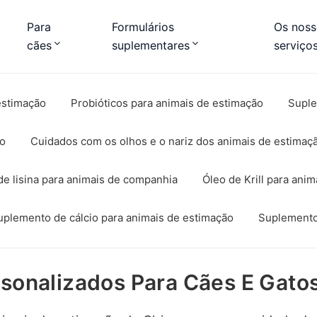
Para
Formulários
Os noss
cães
suplementares
serviço
estimação
Probióticos para animais de estimação
Suple
ão
Cuidados com os olhos e o nariz dos animais de estimaç
e lisina para animais de companhia
Óleo de Krill para ani
uplemento de cálcio para animais de estimação
Suplemento 
sonalizados Para Cães E Gato