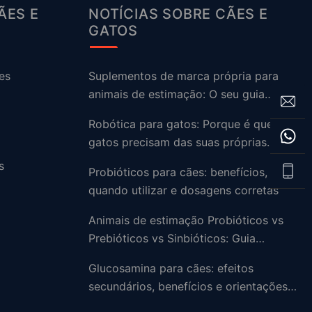
ÃES E
NOTÍCIAS SOBRE CÃES E
GATOS
es
Suplementos de marca própria para
animais de estimação: O seu guia
rápido no mercado em expansão atual
Robótica para gatos: Porque é que os
gatos precisam das suas próprias
fórmulas especiais
s
Probióticos para cães: benefícios,
quando utilizar e dosagens corretas
Animais de estimação Probióticos vs
Prebióticos vs Sinbióticos: Guia
completo de saúde intestinal
Glucosamina para cães: efeitos
secundários, benefícios e orientações
de dosagem segura