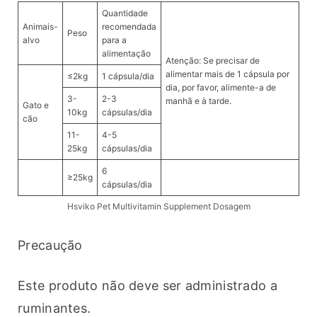
Quantidade
Animais-
recomendada
Peso
alvo
para a
alimentação
Atenção: Se precisar de
alimentar mais de 1 cápsula por
≤2kg
1 cápsula/dia
dia, por favor, alimente-a de
3-
2-3
manhã e à tarde.
Gato e
10kg
cápsulas/dia
cão
11-
4-5
25kg
cápsulas/dia
6
≥25kg
cápsulas/dia
Hsviko Pet Multivitamin Supplement Dosagem
Precaução
Este produto não deve ser administrado a 
ruminantes.