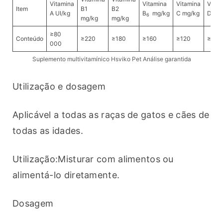
Vitamina
Vitamina
Vitamina
Vitam
Item
B1
B2
A UI/kg
B
mg/kg
C mg/kg
D
U
6
3
mg/kg
mg/kg
≥80
Conteúdo
≥220
≥180
≥160
≥120
≥30 
000
Suplemento multivitamínico Hsviko Pet Análise garantida
Utilização e dosagem
Aplicável a todas as raças de gatos e cães de 
todas as idades.
Utilização:Misturar com alimentos ou 
alimentá-lo diretamente.
Dosagem