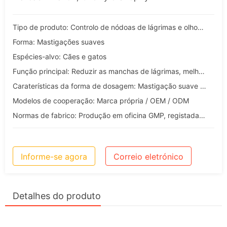
Tipo de produto: Controlo de nódoas de lágrimas e olhos de animais de estimação
Forma: Mastigações suaves
Espécies-alvo: Cães e gatos
Função principal: Reduzir as manchas de lágrimas, melhorar a oxidação das lágrimas, apoiar a saúde dos olhos, gestão da limpeza do pelo
Caraterísticas da forma de dosagem: Mastigação suave de alta palatabilidade / fácil para suplementação diária a longo prazo
Modelos de cooperação: Marca própria / OEM / ODM
Normas de fabrico: Produção em oficina GMP, registada na FDA, sistema de qualidade ISO
Informe-se agora
Correio eletrónico
Detalhes do produto