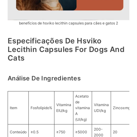
benefícios de hsviko lecithin capsules para cães e gatos 2
Especificações De Hsviko
Lecithin Capsules For Dogs And
Cats
Análise De Ingredientes
Acetato
de
Vitamina
Vitamina
Item
Fosfolípido%
vitamina
Zinco≥mg/kg
EIU/kg
UDI/kg
A
(UI/kg)
200-
Conteúdo
≥0.5
≥750
≥5000
20
2000