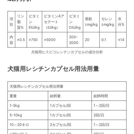
リン
ビタミ
ビタミンAア
ビタミ
項
亜鉛
セレン
水
脂
ン
セテート
ン
目
≧mg/kg
≧mg/kg
分%
質%
EIU/kg
（IU/kg）
DIU/kg
内
200-
≥0.5
≥750
≥5000
20
0.1
≤14
容
2000
犬猫用ヒスビコレシチンカプセルの成分分析
犬猫用レシチンカプセル用法用量
犬猫用レシチンカプセル用法用量
重量
給餌量
給餌時間
1-5kg
1カプセル/回
1～2回/日
5-10kg
1カプセル/回
2回/日
10～20キロ
2カプセル/回
1～2回/日