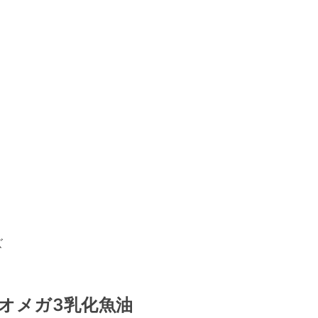
ズ
オメガ3乳化魚油