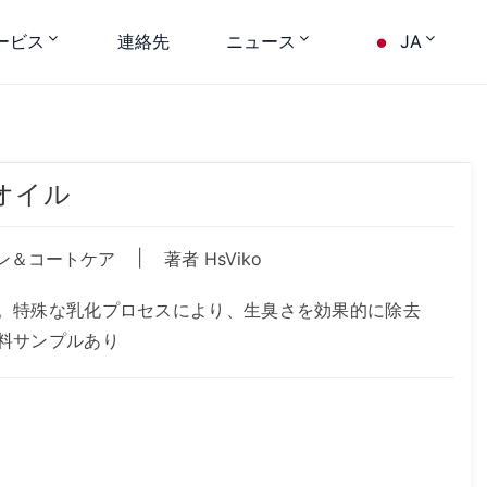
ービス
連絡先
ニュース
JA
オイル
|
ン＆コートケア
著者 HsViko
。特殊な乳化プロセスにより、生臭さを効果的に除去
料サンプルあり