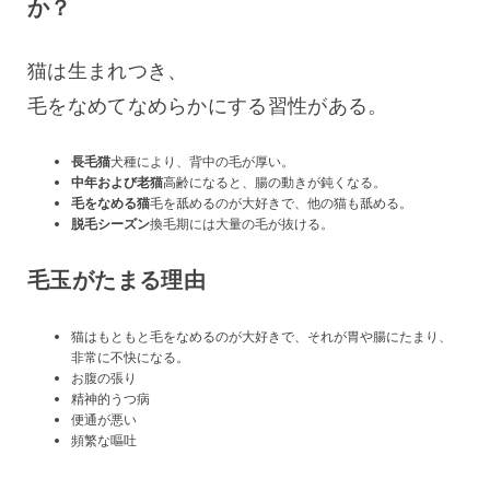
か？
猫は生まれつき、
毛をなめてなめらかにする習性がある。
長毛猫
犬種により、背中の毛が厚い。
中年および老猫
高齢になると、腸の動きが鈍くなる。
毛をなめる猫
毛を舐めるのが大好きで、他の猫も舐める。
脱毛シーズン
換毛期には大量の毛が抜ける。
毛玉がたまる理由
猫はもともと毛をなめるのが大好きで、それが胃や腸にたまり、
非常に不快になる。
お腹の張り
精神的うつ病
便通が悪い
頻繁な嘔吐