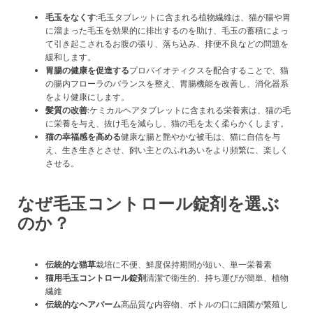
毛玉をなくす
:毛玉タブレットに含まれる植物繊維は、猫が腸や胃
に溜まった毛玉を効果的に排出するのを助け、毛玉の蓄積によっ
て引き起こされるお腹の張り、落ち込み、排便不良などの問題を
緩和します。
胃腸の健康を促進する
プロバイオティクスを配合することで、猫
の腸内フローラのバランスを整え、胃腸機能を改善し、消化器系
をより健康にします。
髪質の改善
:ケミカルヘアタブレットに含まれる栄養素は、猫の毛
に栄養を与え、抜け毛を減らし、猫の毛を太く柔らかくします。
猫の幸福感を高める
健康な腸と艶やかな被毛は、猫に自信を与
え、生き生きとさせ、飼い主とのふれあいをより頻繁に、楽しく
させる。
なぜ毛玉コントロール錠剤を選ぶ
のか？
伝統的な猫草
栽培に不便、鮮度保持期間が短い、単一栄養素
猫用毛玉コントロール錠剤
清潔で衛生的、持ち運びが簡単、植物
繊維
伝統的なヘアバーム
高品質な内容物、ボトルの口に細菌が繁殖し