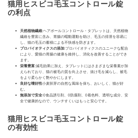
猫用ヒスビコ毛玉コントロール錠
の利点
天然植物繊維
:ヘアボールコントロール・タブレットは、天然植物
繊維を豊富に含み、胃腸の蠕動運動を助け、毛玉の排泄を容易に
し、猫の毛玉の蓄積による不快感を防ぎます。
プロバイオティクスの添加
:プロバイオティクスのユニークな配合
により、愛猫の胃腸の健康を維持し、消化を改善することができ
ます。
栄養豊富
:減毛効果に加え、タブレットにはさまざまな栄養素が加
えられており、猫の被毛の質を向上させ、抜け毛を減らし、被毛
をより柔らかく艶やかにします。
良好な嗜好性
小麦胚芽の自然な風味を保ち、おいしく、猫が好
む。
無添加で安全
:0食品誘引剤、0防腐剤、0着色料、透明な成分、安
全で健康的なので、ウンチすくいはもっと安心です。
猫用ヒスビコ毛玉コントロール錠
の有効性