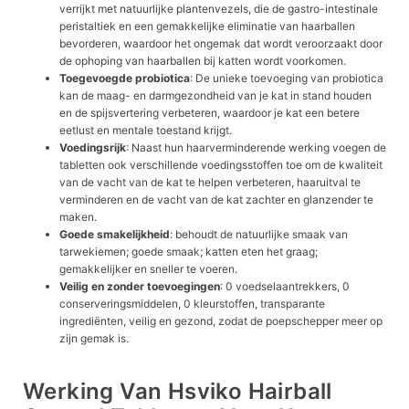
verrijkt met natuurlijke plantenvezels, die de gastro-intestinale
peristaltiek en een gemakkelijke eliminatie van haarballen
bevorderen, waardoor het ongemak dat wordt veroorzaakt door
de ophoping van haarballen bij katten wordt voorkomen.
Toegevoegde probiotica
: De unieke toevoeging van probiotica
kan de maag- en darmgezondheid van je kat in stand houden
en de spijsvertering verbeteren, waardoor je kat een betere
eetlust en mentale toestand krijgt.
Voedingsrijk
: Naast hun haarverminderende werking voegen de
tabletten ook verschillende voedingsstoffen toe om de kwaliteit
van de vacht van de kat te helpen verbeteren, haaruitval te
verminderen en de vacht van de kat zachter en glanzender te
maken.
Goede smakelijkheid
: behoudt de natuurlijke smaak van
tarwekiemen; goede smaak; katten eten het graag;
gemakkelijker en sneller te voeren.
Veilig en zonder toevoegingen
: 0 voedselaantrekkers, 0
conserveringsmiddelen, 0 kleurstoffen, transparante
ingrediënten, veilig en gezond, zodat de poepschepper meer op
zijn gemak is.
Werking Van Hsviko Hairball