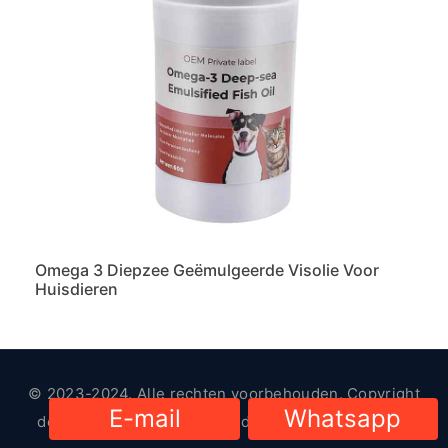
Omega 3 Diepzee Geëmulgeerde Visolie Voor
Huisdieren
© 2023-2024. Alle rechten voorbehouden. Copyright
E-mail
Whatsapp
door
HsViko Dierenbenodigdheden
|
Privacybeleid