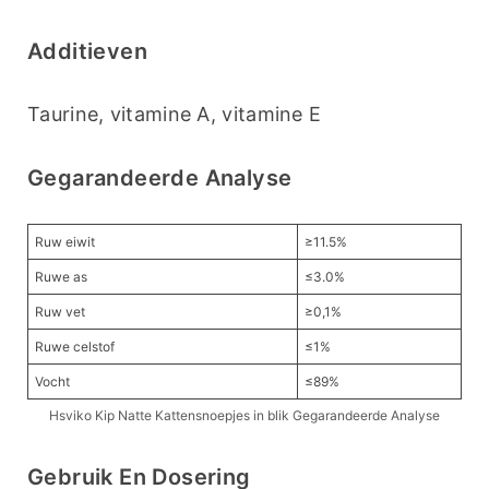
Additieven
Taurine, vitamine A, vitamine E
Gegarandeerde Analyse
Ruw eiwit
≥11.5%
Ruwe as
≤3.0%
Ruw vet
≥0,1%
Ruwe celstof
≤1%
Vocht
≤89%
Hsviko Kip Natte Kattensnoepjes in blik Gegarandeerde Analyse
Gebruik En Dosering