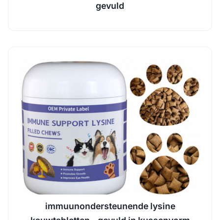
gevuld
immuunondersteunende lysine