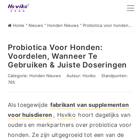
Home
"
Nieuws
"
Honden Nieuws
"
Probiotica voor honden: voordelen, wanneer te gebruiken & juiste doseringen
Probiotica Voor Honden:
Voordelen, Wanneer Te
Gebruiken & Juiste Doseringen
Categorie:
Honden Nieuws
Auteur:
Hsviko
Standpunten:
765
Als toegewijde 
fabrikant van supplementen 
voor huisdieren
, 
Hsviko
 hoort dagelijks van 
ouders en merkpartners over probiotica voor 
honden. Ze zijn uitgegroeid tot een van de 