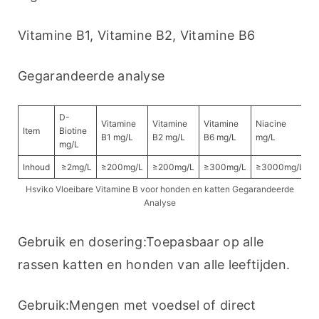
Vitamine B1, Vitamine B2, Vitamine B6
Gegarandeerde analyse
D-
C
Vitamine
Vitamine
Vitamine
Niacine
Item
Biotine
P
B1 mg/L
B2 mg/L
B6 mg/L
mg/L
mg/L
m
Inhoud
≥2mg/L
≥200mg/L
≥200mg/L
≥300mg/L
≥3000mg/L
≥
Hsviko Vloeibare Vitamine B voor honden en katten Gegarandeerde
Analyse
Gebruik en dosering:Toepasbaar op alle 
rassen katten en honden van alle leeftijden.
Gebruik:Mengen met voedsel of direct 