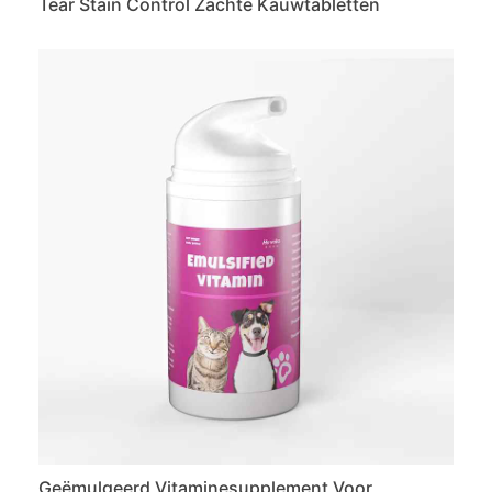
Tear Stain Control Zachte Kauwtabletten
Geëmulgeerd Vitaminesupplement Voor