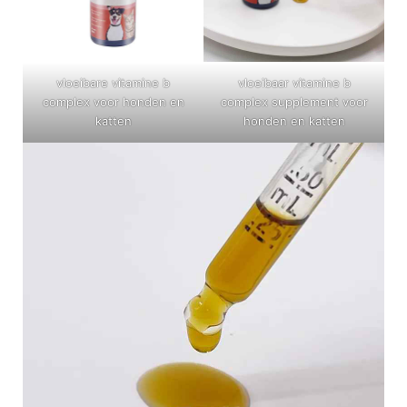
vloeibare vitamine b
vloeibaar vitamine b
complex voor honden en
complex supplement voor
katten
honden en katten