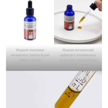
Жидкий комплекс
Жидкая витаминная
витаминов группы В для
добавка с комплексом
собак и кошек
витаминов группы В для
собак и кошек