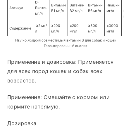
D-
Витамин
Витамин
Витамин
Ниацин
D-
Артикул
Биотин
B1 мг/л
B2 мг/л
B6 мг/л
мг/л
пант
мг/л
мг/л
≥2 мг/
≥200
≥200
≥300
≥3000
Содержание
≥20
л
мг/л
мг/л
мг/л
мг/л
Hsviko Жидкий совместимый витамин B для собак и кошек
Гарантированный анализ
Применение и дозировка: Применяется 
для всех пород кошек и собак всех 
возрастов.
Применение: Смешайте с кормом или 
кормите напрямую.
Дозировка