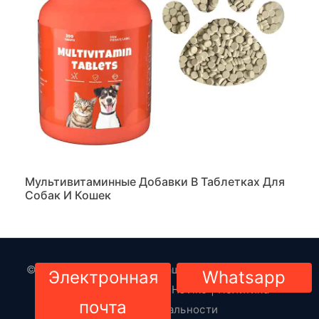
Мультивитаминные Добавки В Таблетках Для
Собак И Кошек
© 2023-2024. Все права защищены. Copyright By
Электронная
Whatsapp
Товары для животных HsViko
|
Политика
почта
конфиденциальности